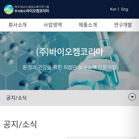
Kor
l
Eng
회사소개
사업영역
제품소개
연구개발
(주)바이오켐코리아
환경과 건강을 위한 최첨단 살균소재 전문기업
공지/소식
공지/소식