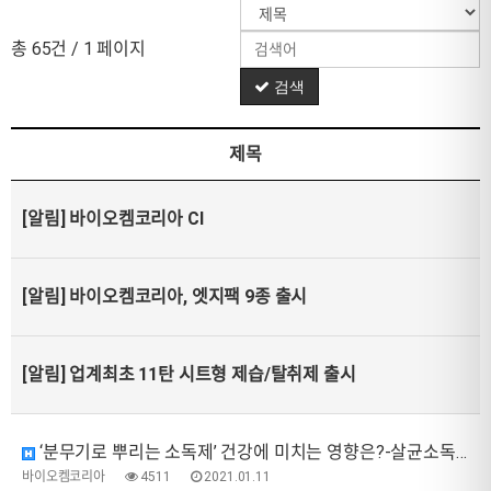
총 65건
/ 1 페이지
검색
제목
[알림]
바이오켐코리아 CI
[알림]
바이오켐코리아, 엣지팩 9종 출시
[알림]
업계최초 11탄 시트형 제습/탈취제 출시
‘분무기로 뿌리는 소독제’ 건강에 미치는 영향은?-살균소독제 “흡입시 독성 위험”
바이오켐코리아
4511
2021.01.11