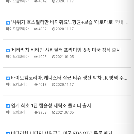
바이오켐코리아
4042
2020.11.17
"샤워기 호스필터만 바꿔줘요"…항균+보습 '아로마로' 국내 론칭
바이오켐코리아
4032
2020.11.17
'비타리치 비타민 샤워필터 프리미엄' 6종 미국 정식 출시
바이오켐코리아
4025
2021.01.05
바이오켐코리아, 캐니스터 살균 티슈 생산 박차…K-방역 수출 길 활짝
바이오켐코리아
4013
2020.11.17
업계 최초 1탄 캡슐형 세탁조 클리너 출시
바이오켐코리아
3958
2021.07.05
비타리치 비타민 샤워필터 미국 FDA OTC 등록 쾌거