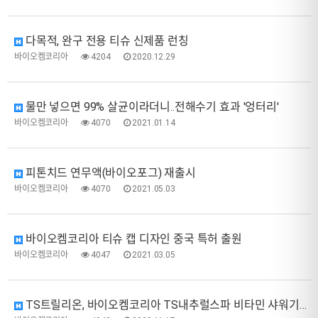
다목적, 완구 전용 티슈 신제품 런칭
바이오켐코리아
4204
2020.12.29
물만 넣으면 99% 살균이라더니..전해수기 효과 '엉터리'
바이오켐코리아
4070
2021.01.14
피톤치드 연무액(바이오포그) 재출시
바이오켐코리아
4070
2021.05.03
바이오켐코리아 티슈 캡 디자인 중국 특허 출원
바이오켐코리아
4047
2021.03.05
TS트릴리온, 바이오켐코리아 TS내추럴스파 비타민 샤워기필터 공급 업무협약