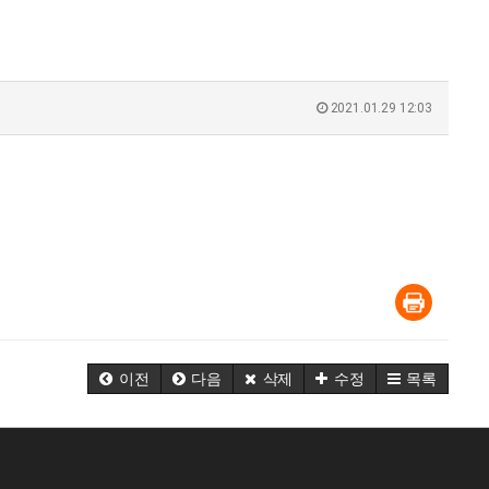
2021.01.29 12:03
이전
다음
삭제
수정
목록