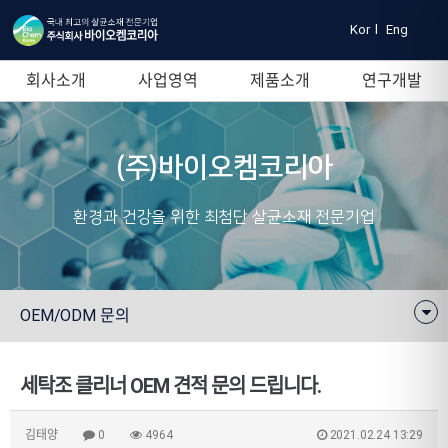
Kor
l
Eng
회사소개
사업영역
제품소개
연구개발
(주)바이오켐코리아
환경과 건강을 위한 최첨단 살균소재 전문기업
OEM/ODM 문의
세탁조 클리너 OEM 견적 문의 드립니다.
김태양
0
4964
2021.02.24 13:29