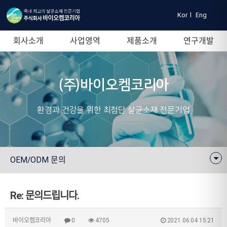
Kor
l
Eng
회사소개
사업영역
제품소개
연구개발
(주)바이오켐코리아
환경과 건강을 위한 최첨단 살균소재 전문기업
OEM/ODM 문의
Re: 문의드립니다.
바이오켐코리아
0
4705
2021.06.04 15:21