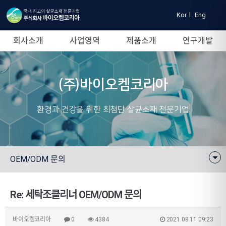
Kor
l
Eng
회사소개
사업영역
제품소개
연구개발
(주)바이오켐코리아
환경과 건강을 위한 최첨단 살균소재 전문기업
OEM/ODM 문의
Re: 세탁조클리너 OEM/ODM 문의
바이오켐코리아
0
4384
2021.08.11 09:23