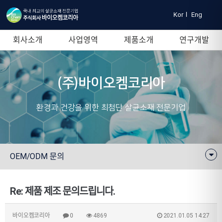
Kor
l
Eng
회사소개
사업영역
제품소개
연구개발
(주)바이오켐코리아
환경과 건강을 위한 최첨단 살균소재 전문기업
OEM/ODM 문의
Re: 제품 제조 문의드립니다.
바이오켐코리아
0
4869
2021.01.05 14:27